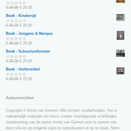
Oorspronkelijke
Huidige
€
39,95
€
25,00
0
van
prijs
prijs
Boek - Kinderrijk
5
was:
is:
€ 39,95.
€ 25,00.
Oorspronkelijke
Huidige
€
35,00
€
25,00
0
van
prijs
prijs
Boek - Jongens & Meisjes
5
was:
is:
€ 35,00.
€ 25,00.
Oorspronkelijke
Huidige
€
35,00
€
25,00
0
van
prijs
prijs
Boek - Schooluniformen
5
was:
is:
€ 35,00.
€ 25,00.
Oorspronkelijke
Huidige
€
35,00
€
25,00
0
van
prijs
prijs
Boek - Uniformiteit
5
was:
is:
€ 35,00.
€ 25,00.
Oorspronkelijke
Huidige
€
39,95
€
25,00
0
van
prijs
prijs
5
was:
is:
€ 39,95.
€ 25,00.
Auteursrechten
Copyright © Annie van Gemert. Alle rechten voorbehouden. Het is
nadrukkelijk verboden om foto’s zonder voorafgaande schriftelijke
toestemming van de auteur Annie van Gemert over te nemen van
deze site en op enigerlei wijze te reproduceren of op te slaan. Niets