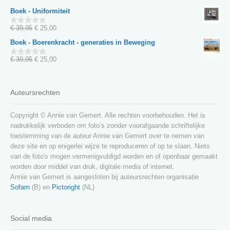
van
prijs
prijs
Boek - Uniformiteit
5
was:
is:
€ 35,00.
€ 25,00.
Oorspronkelijke
Huidige
€
39,95
€
25,00
0
van
prijs
prijs
Boek - Boerenkracht - generaties in Beweging
5
was:
is:
€ 39,95.
€ 25,00.
Oorspronkelijke
Huidige
€
39,95
€
25,00
0
van
prijs
prijs
5
was:
is:
€ 39,95.
€ 25,00.
Auteursrechten
Copyright © Annie van Gemert. Alle rechten voorbehouden. Het is
nadrukkelijk verboden om foto’s zonder voorafgaande schriftelijke
toestemming van de auteur Annie van Gemert over te nemen van
deze site en op enigerlei wijze te reproduceren of op te slaan. Niets
van de foto's mogen vermenigvuldigd worden en of openbaar gemaakt
worden door middel van druk, digitale media of internet.
Annie van Gemert is aangesloten bij auteursrechten organisatie
Sofam
(B) en
Pictoright
(NL)
Social media