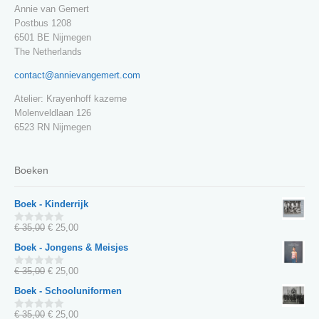
Annie van Gemert
Postbus 1208
6501 BE Nijmegen
The Netherlands
contact@annievangemert.com
Atelier: Krayenhoff kazerne
Molenveldlaan 126
6523 RN Nijmegen
Boeken
Boek - Kinderrijk
Oorspronkelijke
Huidige
€
35,00
€
25,00
0
van
prijs
prijs
Boek - Jongens & Meisjes
5
was:
is:
€ 35,00.
€ 25,00.
Oorspronkelijke
Huidige
€
35,00
€
25,00
0
van
prijs
prijs
Boek - Schooluniformen
5
was:
is:
€ 35,00.
€ 25,00.
Oorspronkelijke
Huidige
€
35,00
€
25,00
0