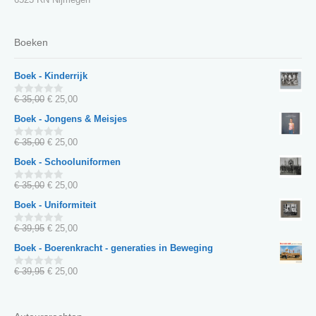
Boeken
Boek - Kinderrijk
Oorspronkelijke
Huidige
€
35,00
€
25,00
0
van
prijs
prijs
Boek - Jongens & Meisjes
5
was:
is:
€ 35,00.
€ 25,00.
Oorspronkelijke
Huidige
€
35,00
€
25,00
0
van
prijs
prijs
Boek - Schooluniformen
5
was:
is:
€ 35,00.
€ 25,00.
Oorspronkelijke
Huidige
€
35,00
€
25,00
0
van
prijs
prijs
Boek - Uniformiteit
5
was:
is:
€ 35,00.
€ 25,00.
Oorspronkelijke
Huidige
€
39,95
€
25,00
0
van
prijs
prijs
Boek - Boerenkracht - generaties in Beweging
5
was:
is:
€ 39,95.
€ 25,00.
Oorspronkelijke
Huidige
€
39,95
€
25,00
0
van
prijs
prijs
5
was:
is:
€ 39,95.
€ 25,00.