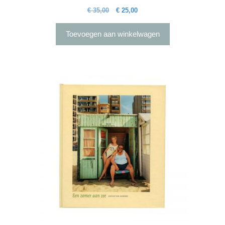
Oorspronkelijke
Huidige
€
35,00
€
25,00
prijs
prijs
was:
is:
Toevoegen aan winkelwagen
€ 35,00.
€ 25,00.