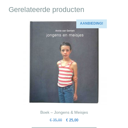
Gerelateerde producten
AANBIEDING!
Boek – Jongens & Meisjes
Oorspronkelijke
Huidige
€
35,00
€
25,00
prijs
prijs