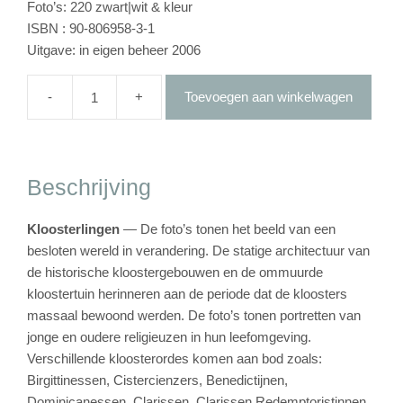
Foto’s: 220 zwart|wit & kleur
ISBN : 90-806958-3-1
Uitgave: in eigen beheer 2006
-
+
Toevoegen aan winkelwagen
Boek
-
Kloosterlingen
aantal
Beschrijving
Kloosterlingen
— De foto’s tonen het beeld van een
besloten wereld in verandering. De statige architectuur van
de historische kloostergebouwen en de ommuurde
kloostertuin herinneren aan de periode dat de kloosters
massaal bewoond werden. De foto’s tonen portretten van
jonge en oudere religieuzen in hun leefomgeving.
Verschillende kloosterordes komen aan bod zoals:
Birgittinessen, Cistercienzers, Benedictijnen,
Dominicanessen, Clarissen, Clarissen Redemptoristinnen