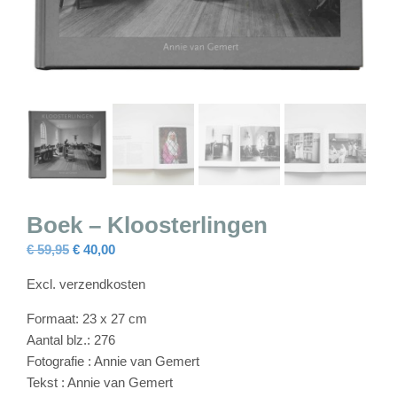
Boek – Kloosterlingen
Oorspronkelijke
Huidige
€
59,95
€
40,00
prijs
prijs
Excl. verzendkosten
was:
is:
€ 59,95.
€ 40,00.
Formaat: 23 x 27 cm
Aantal blz.: 276
Fotografie : Annie van Gemert
Tekst : Annie van Gemert