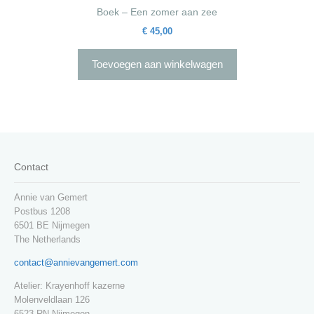
Boek – Een zomer aan zee
€
45,00
Toevoegen aan winkelwagen
Contact
Annie van Gemert
Postbus 1208
6501 BE Nijmegen
The Netherlands
contact@annievangemert.com
Atelier: Krayenhoff kazerne
Molenveldlaan 126
6523 RN Nijmegen