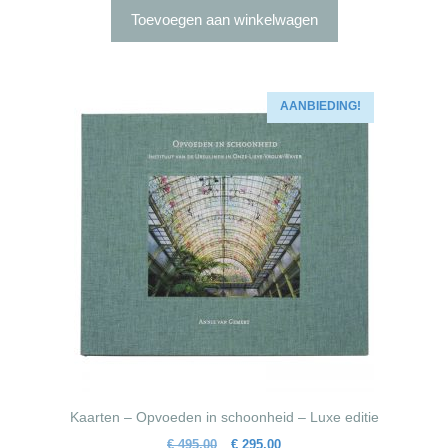
was:
is:
Toevoegen aan winkelwagen
€ 35,00.
€ 25,00.
AANBIEDING!
Kaarten – Opvoeden in schoonheid – Luxe editie
Oorspronkelijke
Huidige
€
495,00
€
295,00