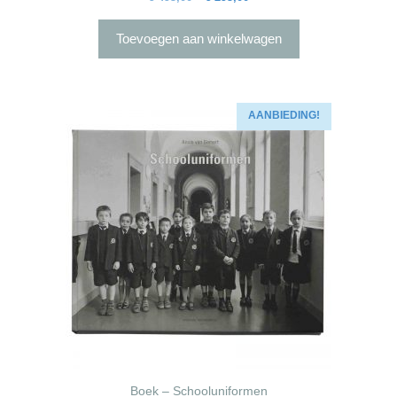
prijs
prijs
was:
is:
Toevoegen aan winkelwagen
€ 495,00.
€ 295,00.
AANBIEDING!
Boek – Schooluniformen