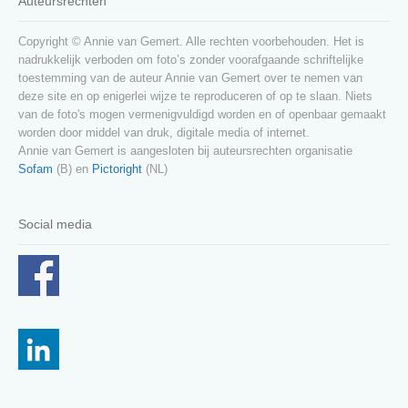
Auteursrechten
Copyright © Annie van Gemert. Alle rechten voorbehouden. Het is
nadrukkelijk verboden om foto’s zonder voorafgaande schriftelijke
toestemming van de auteur Annie van Gemert over te nemen van
deze site en op enigerlei wijze te reproduceren of op te slaan. Niets
van de foto's mogen vermenigvuldigd worden en of openbaar gemaakt
worden door middel van druk, digitale media of internet.
Annie van Gemert is aangesloten bij auteursrechten organisatie
Sofam
(B) en
Pictoright
(NL)
Social media
€
59,95
Toevoegen aan winkelwagen
Oorspronkelijke
Huidige
€
40,00