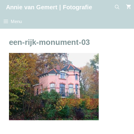
Ga
Annie van Gemert | Fotografie
naar
de
Menu
inhoud
een-rijk-monument-03