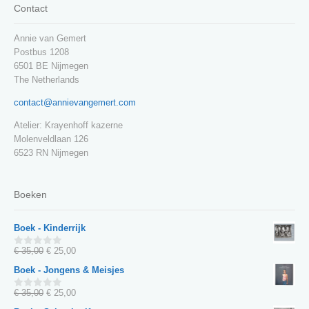
Contact
Annie van Gemert
Postbus 1208
6501 BE Nijmegen
The Netherlands
contact@annievangemert.com
Atelier: Krayenhoff kazerne
Molenveldlaan 126
6523 RN Nijmegen
Boeken
Boek - Kinderrijk
Oorspronkelijke
Huidige
€
35,00
€
25,00
0
van
prijs
prijs
Boek - Jongens & Meisjes
5
was:
is:
€ 35,00.
€ 25,00.
Oorspronkelijke
Huidige
€
35,00
€
25,00
0
van
prijs
prijs