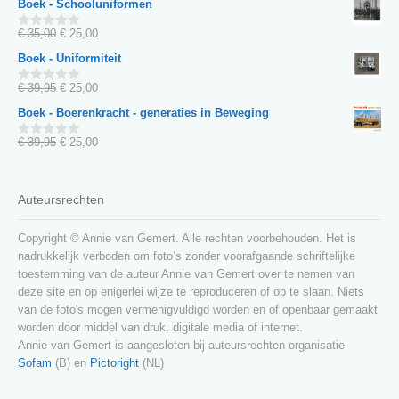
Boek - Schooluniformen
5
was:
is:
€ 35,00.
€ 25,00.
Oorspronkelijke
Huidige
€
35,00
€
25,00
0
van
prijs
prijs
Boek - Uniformiteit
5
was:
is:
€ 35,00.
€ 25,00.
Oorspronkelijke
Huidige
€
39,95
€
25,00
0
van
prijs
prijs
Boek - Boerenkracht - generaties in Beweging
5
was:
is:
€ 39,95.
€ 25,00.
Oorspronkelijke
Huidige
€
39,95
€
25,00
0
van
prijs
prijs
5
was:
is:
€ 39,95.
€ 25,00.
Auteursrechten
Copyright © Annie van Gemert. Alle rechten voorbehouden. Het is
nadrukkelijk verboden om foto’s zonder voorafgaande schriftelijke
toestemming van de auteur Annie van Gemert over te nemen van
deze site en op enigerlei wijze te reproduceren of op te slaan. Niets
van de foto's mogen vermenigvuldigd worden en of openbaar gemaakt
worden door middel van druk, digitale media of internet.
Annie van Gemert is aangesloten bij auteursrechten organisatie
Sofam
(B) en
Pictoright
(NL)