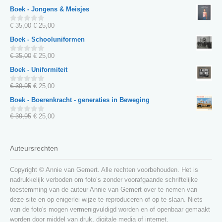
van
prijs
prijs
Boek - Jongens & Meisjes
5
was:
is:
€ 35,00.
€ 25,00.
Oorspronkelijke
Huidige
€
35,00
€
25,00
0
van
prijs
prijs
Boek - Schooluniformen
5
was:
is:
€ 35,00.
€ 25,00.
Oorspronkelijke
Huidige
€
35,00
€
25,00
0
van
prijs
prijs
Boek - Uniformiteit
5
was:
is:
€ 35,00.
€ 25,00.
Oorspronkelijke
Huidige
€
39,95
€
25,00
0
van
prijs
prijs
Boek - Boerenkracht - generaties in Beweging
5
was:
is:
€ 39,95.
€ 25,00.
Oorspronkelijke
Huidige
€
39,95
€
25,00
0
van
prijs
prijs
5
was:
is:
€ 39,95.
€ 25,00.
Auteursrechten
Copyright © Annie van Gemert. Alle rechten voorbehouden. Het is
nadrukkelijk verboden om foto’s zonder voorafgaande schriftelijke
toestemming van de auteur Annie van Gemert over te nemen van
deze site en op enigerlei wijze te reproduceren of op te slaan. Niets
van de foto's mogen vermenigvuldigd worden en of openbaar gemaakt
worden door middel van druk, digitale media of internet.