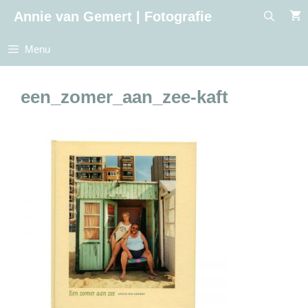
Ga
Annie van Gemert | Fotografie
naar
de
Menu
inhoud
een_zomer_aan_zee-kaft