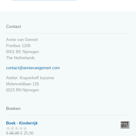
Contact
Annie van Gemert
Postbus 1208
6501 BE Nijmegen
The Netherlands
contact@annievangemert.com
Atelier: Krayenhoff kazerne
Molenveldlaan 126
6523 RN Nijmegen
Boeken
Boek - Kinderrijk
Oorspronkelijke
Huidige
€
35,00
€
25,00
0