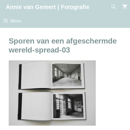
Ga
Annie van Gemert | Fotografie
naar
de
Menu
inhoud
Sporen van een afgeschermde
wereld-spread-03