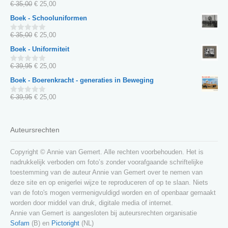
€ 35,00.
€ 25,00.
Oorspronkelijke
Huidige
€
35,00
€
25,00
0
van
prijs
prijs
Boek - Schooluniformen
5
was:
is:
€ 35,00.
€ 25,00.
Oorspronkelijke
Huidige
€
35,00
€
25,00
0
van
prijs
prijs
Boek - Uniformiteit
5
was:
is:
€ 35,00.
€ 25,00.
Oorspronkelijke
Huidige
€
39,95
€
25,00
0
van
prijs
prijs
Boek - Boerenkracht - generaties in Beweging
5
was:
is:
€ 39,95.
€ 25,00.
Oorspronkelijke
Huidige
€
39,95
€
25,00
0
van
prijs
prijs
5
was:
is:
€ 39,95.
€ 25,00.
Auteursrechten
Copyright © Annie van Gemert. Alle rechten voorbehouden. Het is
nadrukkelijk verboden om foto’s zonder voorafgaande schriftelijke
toestemming van de auteur Annie van Gemert over te nemen van
deze site en op enigerlei wijze te reproduceren of op te slaan. Niets
van de foto's mogen vermenigvuldigd worden en of openbaar gemaakt
worden door middel van druk, digitale media of internet.
Annie van Gemert is aangesloten bij auteursrechten organisatie
Sofam
(B) en
Pictoright
(NL)