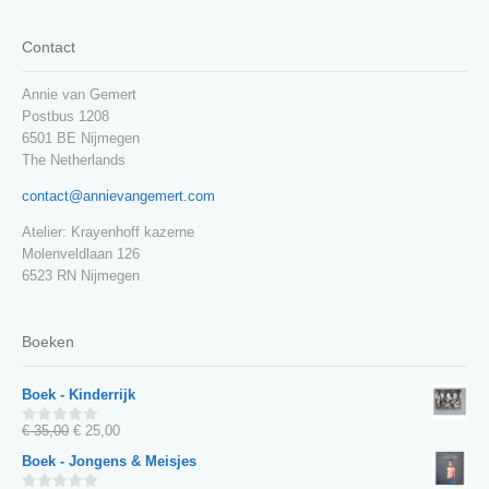
Contact
Annie van Gemert
Postbus 1208
6501 BE Nijmegen
The Netherlands
contact@annievangemert.com
Atelier: Krayenhoff kazerne
Molenveldlaan 126
6523 RN Nijmegen
Boeken
Boek - Kinderrijk
Oorspronkelijke
Huidige
€
35,00
€
25,00
0
van
prijs
prijs
Boek - Jongens & Meisjes
5
was:
is: